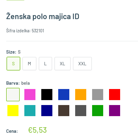
Ženska polo majica ID
Šifra izdelka:
532101
Size:
S
S
M
L
XL
XXL
Barva:
bela
€5,53
Cena: