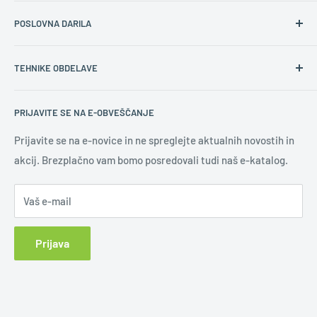
O nas
POSLOVNA DARILA
Kontakt
Splošni prodajni pogoji
Namen poslovnih daril
TEHNIKE OBDELAVE
Varovanje osebnih podatkov
Ustrezna poslovna darila
Pravilna količina daril
Gravura
PRIJAVITE SE NA E-OBVEŠČANJE
Novoletna darila
Digitalni tisk
Uporaba logotipa
Sitotisk
Prijavite se na e-novice in ne spreglejte aktualnih novostih in
akcij. Brezplačno vam bomo posredovali tudi naš e-katalog.
Učinkovita promocija
Tampotisk
Novice
Slepi tisk
Vaš e-mail
Tisk na keramiko
UV led tisk
Prijava
Vezenje
Epoxy nalepka
Sublimacija
Klasična nalepka