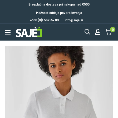
Brezplačna dostava pri nakupu nad €500
Možnost oddaje povpraševanja
+386 (0)1 562 34 80
info@saje.si
0