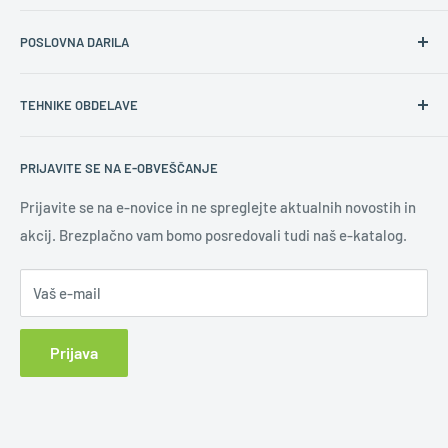
O nas
POSLOVNA DARILA
Kontakt
Splošni prodajni pogoji
Namen poslovnih daril
TEHNIKE OBDELAVE
Varovanje osebnih podatkov
Ustrezna poslovna darila
Pravilna količina daril
Gravura
PRIJAVITE SE NA E-OBVEŠČANJE
Novoletna darila
Digitalni tisk
Uporaba logotipa
Sitotisk
Prijavite se na e-novice in ne spreglejte aktualnih novostih in
akcij. Brezplačno vam bomo posredovali tudi naš e-katalog.
Učinkovita promocija
Tampotisk
Novice
Slepi tisk
Vaš e-mail
Tisk na keramiko
UV led tisk
Prijava
Vezenje
Epoxy nalepka
Sublimacija