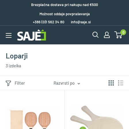
Brezplačna dostava pri nakupu nad €500
Možnost oddaje povpraševanja
+386 (0)1 562 34 80
info@saje.si
0
Loparji
3 izdelka
Filter
Razvrsti po