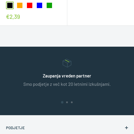
€2,39
Zaupanja vreden partner
Smo podjetje z več kot 20 letnimi izkušnjami.
PODJETJE