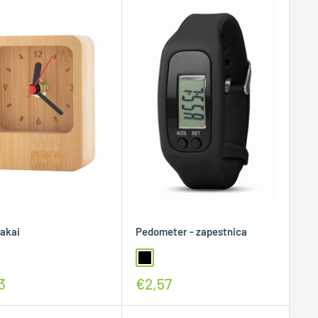
Takai
Pedometer - zapestnica
3
€2,57