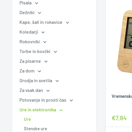
Pisala
Dežniki
Kape, šali in rokavice
Koledarji
Rokovniki
Torbe in kovčki
Za pisarne
Za dom
Orodja in svetila
Za vsak dan
Vremenska
Potovanje in prosti čas
Ure in elektronika
€7,84
Ure
Stenske ure