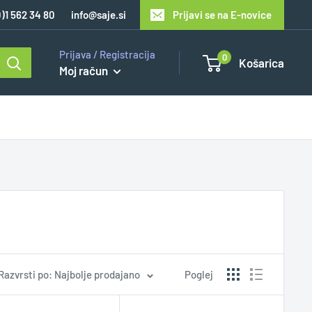
0)1 562 34 80
info@saje.si
Prijavi se na E-novice
Prijava / Registracija
0
Košarica
Moj račun
Razvrsti po: Najbolje prodajano
Poglej