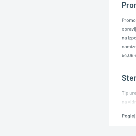
Pro
Promoci
opravl
na izp
namizni
54,06 
Sten
Tip ur
na vid
uporab
Poglej
armatu
polnil