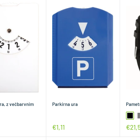
ra, z večbarvnim
Parkirna ura
Pametn
€1,11
€21,