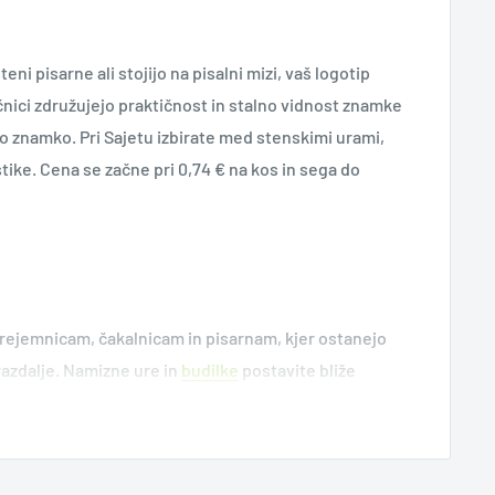
eni pisarne ali stojijo na pisalni mizi, vaš logotip
čnici združujejo praktičnost in stalno vidnost znamke
o znamko. Pri Sajetu izbirate med stenskimi urami,
stike. Cena se začne pri 0,74 € na kos in sega do
ejemnicam, čakalnicam in pisarnam, kjer ostanejo
 razdalje. Namizne ure in
budilke
postavite bliže
v očeh. Posebnost zbirke je Parkirna ura za
ki vožnji. Med kombiniranimi modeli je Brezžični
a hkrati polni telefon. Vsaka promocijska ura v tej