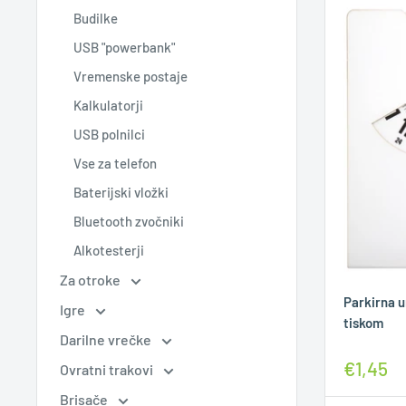
Budilke
USB "powerbank"
Vremenske postaje
Kalkulatorji
USB polnilci
Vse za telefon
Baterijski vložki
Bluetooth zvočniki
Alkotesterji
Za otroke
Parkirna u
Igre
tiskom
Darilne vrečke
€1,45
Ovratni trakovi
Brisače