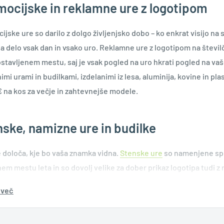
mocijske in reklamne ure z logotipom
jske ure so darilo z dolgo življenjsko dobo – ko enkrat visijo na st
ja delo vsak dan in vsako uro. Reklamne ure z logotipom na števil
ostavljenem mestu, saj je vsak pogled na uro hkrati pogled na vaš
mi urami in budilkami, izdelanimi iz lesa, aluminija, kovine in pla
€ na kos za večje in zahtevnejše modele.
ske, namizne ure in budilke
e določa, kje bo vaša znamka vidna.
Stenske ure
so namenjene spr
nem mestu leta in so dovolj velike za dober prikaz logotipa tudi z
niku – na pisalno mizo ali nočno omarico, kjer je logotip pogosto 
 več
rno ploščo vozila, praktično darilo, ki spremlja prejemnika na vsa
ec z budilko in termometrom, ki na nočni omarici poleg prikaza čas