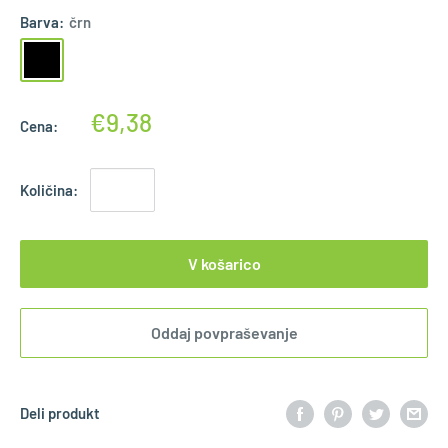
Barva:
črn
€9,38
Cena:
Količina:
V košarico
Oddaj povpraševanje
Deli produkt