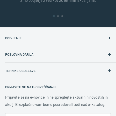
Smo podjetje z več kot 20 letnimi izkušnjami.
PODJETJE
O nas
POSLOVNA DARILA
Kontakt
Splošni prodajni pogoji
Namen poslovnih daril
TEHNIKE OBDELAVE
Varovanje osebnih podatkov
Ustrezna poslovna darila
Pravilna količina daril
Gravura
PRIJAVITE SE NA E-OBVEŠČANJE
Novoletna darila
Digitalni tisk
Uporaba logotipa
Sitotisk
Prijavite se na e-novice in ne spreglejte aktualnih novostih in
akcij. Brezplačno vam bomo posredovali tudi naš e-katalog.
Učinkovita promocija
Tampotisk
Novice
Slepi tisk