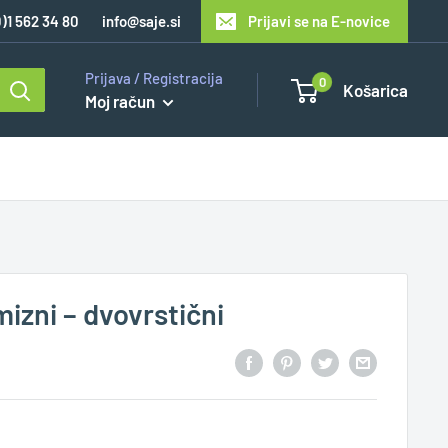
0)1 562 34 80
info@saje.si
Prijavi se na E-novice
Prijava / Registracija
0
Košarica
Moj račun
izni – dvovrstični