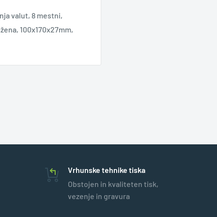
ja valut, 8 mestni,
iložena, 100x170x27mm,
Vrhunske tehnike tiska
Obstojen in kvaliteten tisk,
vezenje in gravura