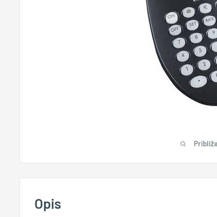
Približa
Opis