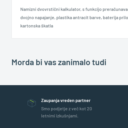
Namizni dvovrstični kalkulator, s funkcijo preračunavan
dvojno napajanje, plastika antracit barve, baterija pr
kartonska škatla
Morda bi vas zanimalo tudi
Zaupanja vreden partner
Smo podjetje z več kot 20
letnimi izkušnjami.