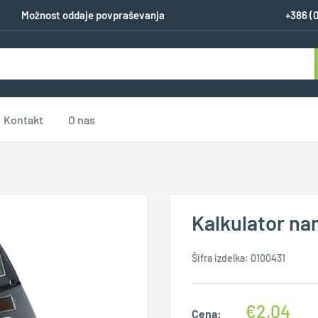
Možnost oddaje povpraševanja
+386 (
Kontakt
O nas
Kalkulator nam
Šifra izdelka:
0100431
€2,04
Cena: