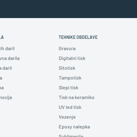
LA
TEHNIKE OBDELAVE
h daril
Gravura
na darila
Digitalni tisk
a daril
Sitotisk
a
Tampotisk
pa
Slepi tisk
mocija
Tisk na keramiko
UV led tisk
Vezenje
Epoxy nalepka
Sublimacija