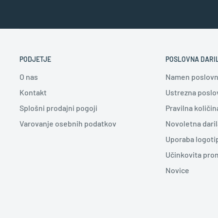
PODJETJE
POSLOVNA DARI
O nas
Namen poslovni
Kontakt
Ustrezna poslov
Splošni prodajni pogoji
Pravilna količin
Varovanje osebnih podatkov
Novoletna daril
Uporaba logoti
Učinkovita pro
Novice