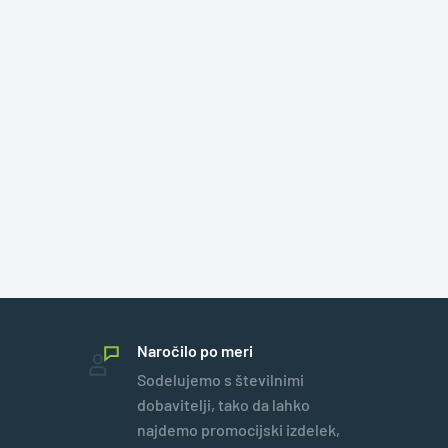
Naročilo po meri
Sodelujemo s številnimi
dobavitelji, tako da lahko
najdemo promocijski izdelek,