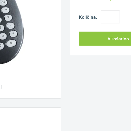
Količina:
V košarico
j