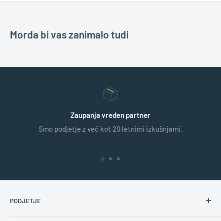
Morda bi vas zanimalo tudi
Zaupanja vreden partner
Smo podjetje z več kot 20 letnimi izkušnjami.
PODJETJE
O nas