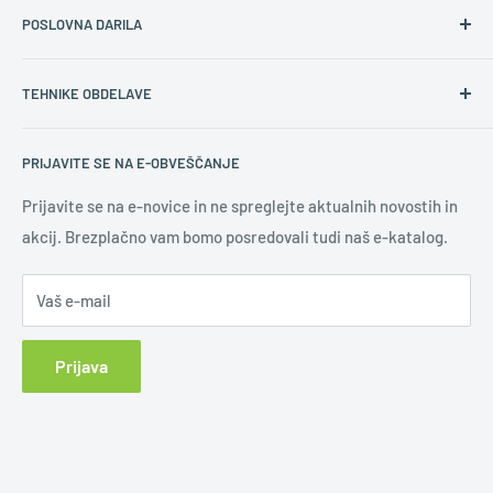
POSLOVNA DARILA
Kontakt
Splošni prodajni pogoji
Namen poslovnih daril
TEHNIKE OBDELAVE
Varovanje osebnih podatkov
Ustrezna poslovna darila
Pravilna količina daril
Gravura
PRIJAVITE SE NA E-OBVEŠČANJE
Novoletna darila
Digitalni tisk
Uporaba logotipa
Sitotisk
Prijavite se na e-novice in ne spreglejte aktualnih novostih in
akcij. Brezplačno vam bomo posredovali tudi naš e-katalog.
Učinkovita promocija
Tampotisk
Novice
Slepi tisk
Vaš e-mail
Tisk na keramiko
UV led tisk
Prijava
Vezenje
Epoxy nalepka
Sublimacija
Klasična nalepka