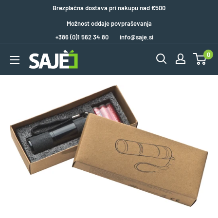
Brezplačna dostava pri nakupu nad €500
Možnost oddaje povpraševanja
+386 (0)1 562 34 80
info@saje.si
0