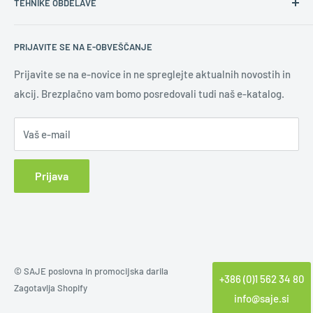
TEHNIKE OBDELAVE
Varovanje osebnih podatkov
Ustrezna poslovna darila
Pravilna količina daril
Gravura
PRIJAVITE SE NA E-OBVEŠČANJE
Novoletna darila
Digitalni tisk
Uporaba logotipa
Sitotisk
Prijavite se na e-novice in ne spreglejte aktualnih novostih in
akcij. Brezplačno vam bomo posredovali tudi naš e-katalog.
Učinkovita promocija
Tampotisk
Novice
Slepi tisk
Vaš e-mail
Tisk na keramiko
UV led tisk
Prijava
Vezenje
Epoxy nalepka
Sublimacija
Klasična nalepka
© SAJE poslovna in promocijska darila
+386 (0)1 562 34 80
Zagotavlja Shopify
info@saje.si