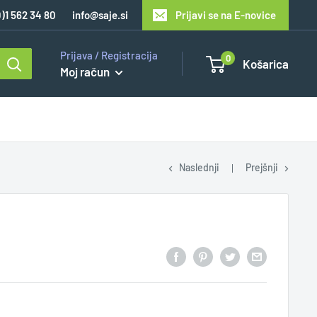
0)1 562 34 80
info@saje.si
Prijavi se na E-novice
Prijava / Registracija
0
Košarica
Moj račun
Naslednji
Prejšnji