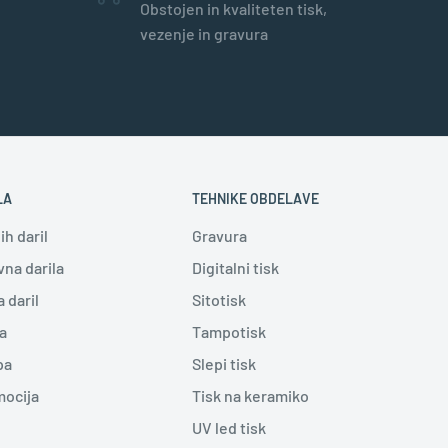
Obstojen in kvaliteten tisk,
vezenje in gravura
LA
TEHNIKE OBDELAVE
h daril
Gravura
na darila
Digitalni tisk
a daril
Sitotisk
a
Tampotisk
pa
Slepi tisk
mocija
Tisk na keramiko
UV led tisk