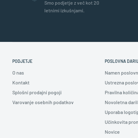
Smo podjetje z več kot 20
letnimi izkušnjami.
PODJETJE
POSLOVNA DARI
O nas
Namen poslovni
Kontakt
Ustrezna poslov
Splošni prodajni pogoji
Pravilna količin
Varovanje osebnih podatkov
Novoletna daril
Uporaba logoti
Učinkovita pro
Novice