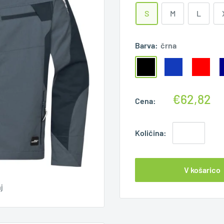
S
M
L
Barva:
črna
€62,82
Cena:
Količina:
V košarico
j