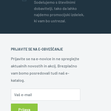
Sodelujemo s številnimi
dobavitelji, tako da lahko
najdemo promocijski izdelek,
ki vam bo ustrezal.
PRIJAVITE SE NA E-OBVEŠČANJE
Prijavite se na e-novice in ne spreglejte
aktualnih novostih in akcij. Brezplačno
vam bomo posredovali tudi naš e-
katalog.
Vaš e-mail
Prijava